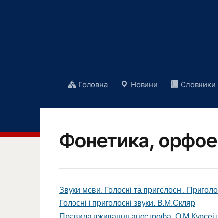
Головна
Новини
Словники
Фонетика, орфоеп
Звуки мови. Голосні та приголосні. Приголосні
Голосні і приголосні звуки. В.М.Скляр
Правила вживання апострофа. О.М.Курсеі