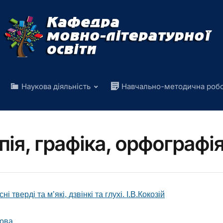
Наукова діяльність
Навчально-методична роб
ія, графіка, орфографі
 тверді та м’які, дзвінкі та глухі. І.В.Кокозій
това