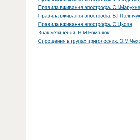
Правила вживання апострофа. О.І.Марухн
Правила вживання апострофа. В.І.Полінчу
Правила вживання апострофа. О.Цьопа
Знак м’якшення. Н.М.Романюк
Спрощення в групах приголосних. О.М.Чех