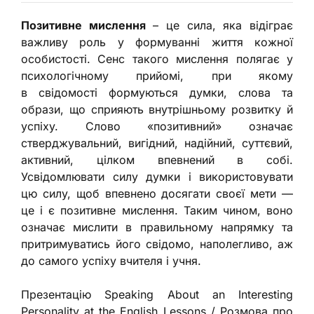
Позитивне мислення
– це сила, яка відіграє
важливу роль у формуванні життя
кожної
особистості
. Сенс такого мислення полягає у
психологічному прийомі, при якому
в
свідомості
формуються думки, слова та
образи, що сприяють внутрішньому розвитку й
успіх
у
. Слово «позитивний» означає
стверджувальний, вигідний, надійний, суттєвий,
активний, цілком впевнений в собі.
Усвідомлювати силу думки і використовувати
цю силу, щоб впевнено досягати своєї мети —
це і є позитивне мислення. Таким чином, воно
означає мислити в правильному напрямку та
притримуватись його свідомо, наполегливо, аж
до самого успіху
вчителя і учня
.
Презентацію
S
peaking
A
bout an
I
nteresting
Personality at the
E
nglish Lessons
/
Розмова про